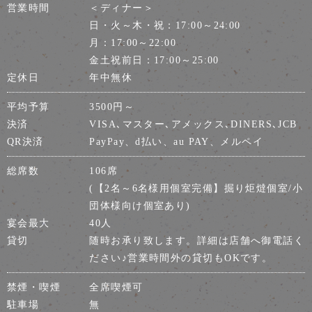
営業時間
＜ディナー＞
日・火～木・祝：17:00～24:00
月：17:00～22:00
金土祝前日：17:00～25:00
定休日
年中無休
平均予算
3500円～
決済
VISA､マスター､アメックス､DINERS､JCB
QR決済
PayPay、d払い、au PAY、メルペイ
総席数
106席
(【2名～6名様用個室完備】掘り炬燵個室/小
団体様向け個室あり)
宴会最大
40人
貸切
随時お承り致します。詳細は店舗へ御電話く
ださい♪営業時間外の貸切もOKです。
禁煙・喫煙
全席喫煙可
駐車場
無