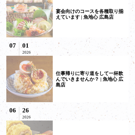
宴会向けのコースを各種取り揃
えています | 魚地心 広島店
07
01
2026
仕事帰りに寄り道をして一杯飲
んでいきませんか？ | 魚地心 広
島店
06
26
2026