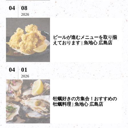
04
08
2026
ビールが進むメニューを取り揃
えております | 魚地心 広島店
04
01
2026
牡蠣好きの方集合！おすすめの
牡蠣料理 | 魚地心 広島店