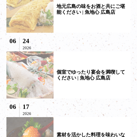
地元広島の味をお酒と共にご堪
能ください | 魚地心 広島店
06
24
2026
個室でゆったり宴会を満喫して
ください | 魚地心 広島店
06
17
2026
素材を活かした料理を味わいな