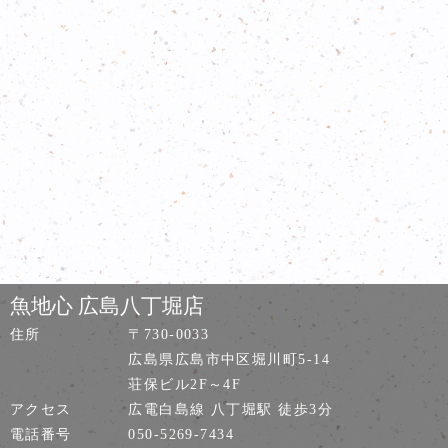
魚地心 広島八丁堀店
住所
〒730-0033
広島県広島市中区堀川町5-14
荘保ビル2F～4F
アクセス
広電白島線 八丁堀駅 徒歩3分
電話番号
050-5269-7434