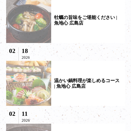
牡蠣の旨味をご堪能ください |
魚地心 広島店
02
18
2026
温かい鍋料理が楽しめるコース
| 魚地心 広島店
02
11
2026