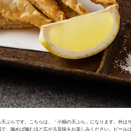
る天ぷらです。こちらは、「
小鰯の天ぷら
」になります。
外は
感で、嚙めば嚙むほど広がる旨味をお楽しみください。ビール