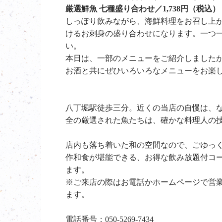
厳選鮮魚 七種盛り合わせ／1,738円（税込）
しっぽり飲みながら、海鮮料理をお召し上
けるお刺身の盛り合わせになります。一つ
い。
本日は、一部のメニューをご紹介しました
お酒と共にぜひいろいろなメニューをお楽
八丁堀駅徒歩三分。近くの当店の自慢は、
全の厳選された魚たちは、確かな料理人の
店内も落ち着いた和の空間なので、ごゆっく
作和食が堪能できる、お得な飲み放題付コ
ます。
※ご来店の際はお電話かホームページで営
ます。
電話番号：050-5269-7434