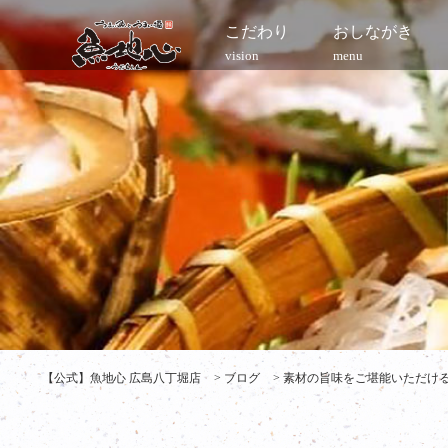
こだわり
おしながき
vision
menu
【公式】魚地心 広島八丁堀店
>
ブログ
>
素材の旨味をご堪能いただける海