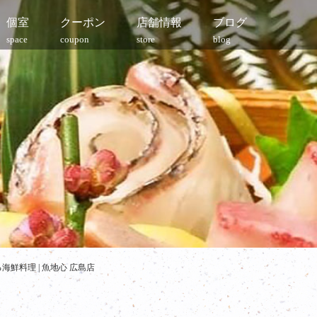
個室
クーポン
店舗情報
ブログ
space
coupon
store
blog
鮮料理 | 魚地心 広島店