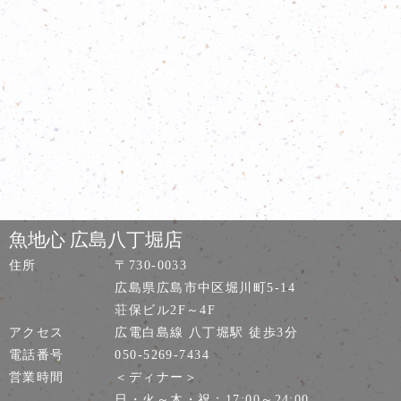
魚地心 広島八丁堀店
住所
〒730-0033
広島県広島市中区堀川町5-14
荘保ビル2F～4F
アクセス
広電白島線 八丁堀駅 徒歩3分
電話番号
050-5269-7434
営業時間
＜ディナー＞
日・火～木・祝：17:00～24:00