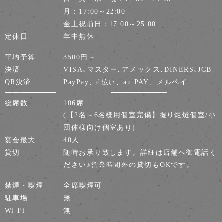
月：17:00～22:00
金土祝前日：17:00～25:00
定休日
年中無休
平均予算
3500円～
決済
VISA､マスター､アメックス､DINERS､JCB
QR決済
PayPay、d払い、au PAY、メルペイ
総席数
106席
(【2名～6名様用個室完備】掘り炬燵個室/小
団体様向け個室あり)
宴会最大
40人
貸切
随時お承り致します。詳細は店舗へ御電話く
ださい♪営業時間外の貸切もOKです。
禁煙・喫煙
全席喫煙可
駐車場
無
Wi-Fi
無