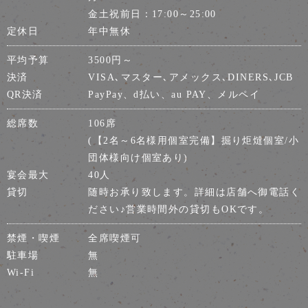
金土祝前日：17:00～25:00
定休日
年中無休
平均予算
3500円～
決済
VISA､マスター､アメックス､DINERS､JCB
QR決済
PayPay、d払い、au PAY、メルペイ
総席数
106席
(【2名～6名様用個室完備】掘り炬燵個室/小
団体様向け個室あり)
宴会最大
40人
貸切
随時お承り致します。詳細は店舗へ御電話く
ださい♪営業時間外の貸切もOKです。
禁煙・喫煙
全席喫煙可
駐車場
無
Wi-Fi
無