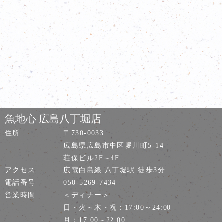
魚地心 広島八丁堀店
住所
〒730-0033
広島県広島市中区堀川町5-14
荘保ビル2F～4F
アクセス
広電白島線 八丁堀駅 徒歩3分
電話番号
050-5269-7434
営業時間
＜ディナー＞
日・火～木・祝：17:00～24:00
月：17:00～22:00