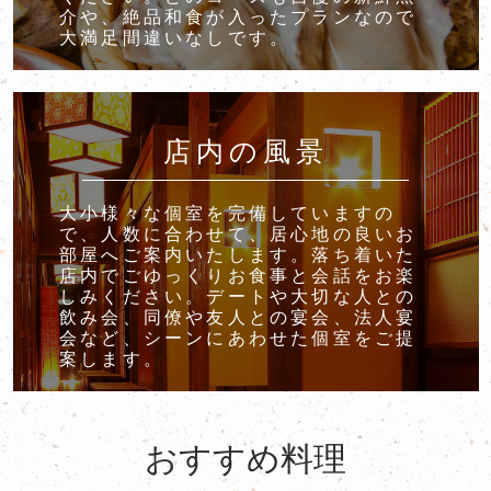
介や、絶品和食が入ったプランなので
大満足間違いなしです。
店内の風景
大小様々な個室を完備していますの
で、人数に合わせて、居心地の良いお
部屋へご案内いたします。落ち着いた
店内でごゆっくりお食事と会話をお楽
しみください。デートや大切な人との
飲み会、同僚や友人との宴会、法人宴
会など、シーンにあわせた個室をご提
案します。
おすすめ料理