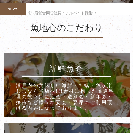
NEWS
◎2店舗合同◎社員・アルバイト募集中
魚地心のこだわり
新鮮魚介
瀬戸内の美味しい海鮮・牡蠣・魚が楽
しむなら当店へ!!!素材に拘った厳選料
理の数々は歓迎会・送別会・新年会・
接待など様々な宴会・宴席にご利用頂
ける内容になっております。