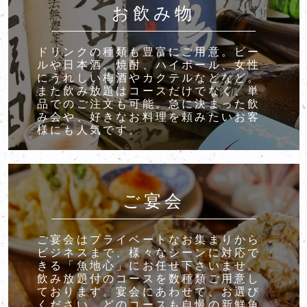
お飲み物
ドリンクの種類も豊富にご用意。ビー
ルや日本酒、焼酎、ハイボール、女性
にうれしい梅酒やカクテルなどなど。
また飲み放題はコースだけでなく、単
品でのご注文も可能。急に決まった飲
み会や、好きなお料理を頼みたいお客
様にも人気です。
ご宴会
ご宴会はプライベートなお集まりから
ビジネスまで、様々なシーンに対応で
きる「魚地心」にお任せ下さいませ。
飲み放題付のコースを数種類ご用意し
ております。宴会にあわせて、お選び
ください。どのコースも自慢の新鮮魚