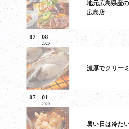
地元広島県産の
広島店
07
08
2020
濃厚でクリーミ
07
01
2020
暑い日は冷たい