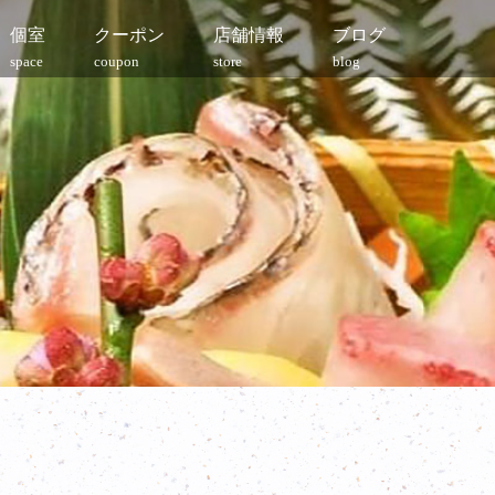
個室
クーポン
店舗情報
ブログ
space
coupon
store
blog