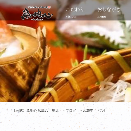
こだわり
おしながき
vision
menu
【公式】魚地心 広島八丁堀店
>
ブログ
>
2020年
>
7月