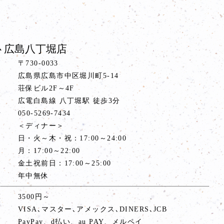
 広島八丁堀店
〒730-0033
広島県広島市中区堀川町5-14
荘保ビル2F～4F
ス
広電白島線 八丁堀駅 徒歩3分
号
050-5269-7434
間
＜ディナー＞
日・火～木・祝：17:00～24:00
月：17:00～22:00
金土祝前日：17:00～25:00
年中無休
算
3500円～
VISA､マスター､アメックス､DINERS､JCB
PayPay、d払い、au PAY、メルペイ