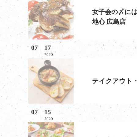
女子会の〆には
地心 広島店
07
17
2020
テイクアウト・
07
15
2020