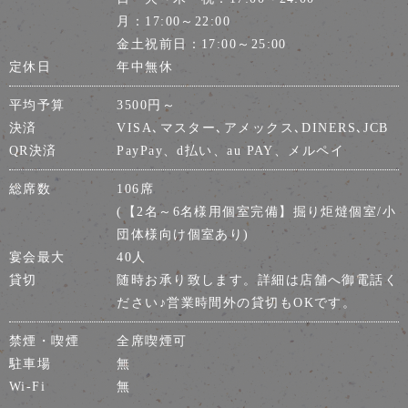
月：17:00～22:00
金土祝前日：17:00～25:00
定休日
年中無休
平均予算
3500円～
決済
VISA､マスター､アメックス､DINERS､JCB
QR決済
PayPay、d払い、au PAY、メルペイ
総席数
106席
(【2名～6名様用個室完備】掘り炬燵個室/小
団体様向け個室あり)
宴会最大
40人
貸切
随時お承り致します。詳細は店舗へ御電話く
ださい♪営業時間外の貸切もOKです。
禁煙・喫煙
全席喫煙可
駐車場
無
Wi-Fi
無