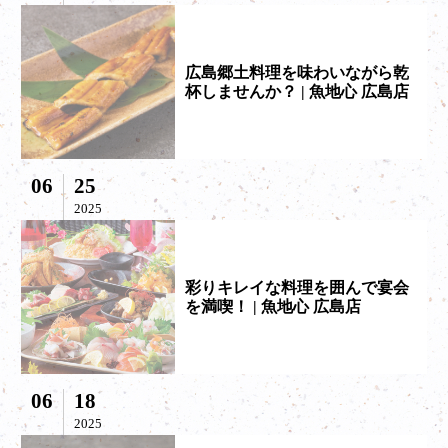
広島郷土料理を味わいながら乾
杯しませんか？ | 魚地心 広島店
06
25
2025
彩りキレイな料理を囲んで宴会
を満喫！ | 魚地心 広島店
06
18
2025