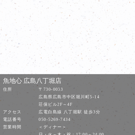
魚地心 広島八丁堀店
住所
〒730-0033
広島県広島市中区堀川町5-14
荘保ビル2F～4F
アクセス
広電白島線 八丁堀駅 徒歩3分
電話番号
050-5269-7434
営業時間
＜ディナー＞
日・火～木・祝：17:00～24:00