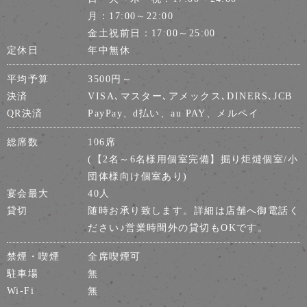
月：17:00～22:00
金土祝前日：17:00～25:00
定休日
年中無休
平均予算
3500円～
決済
VISA､マスター､アメックス､DINERS､JCB
QR決済
PayPay、d払い、au PAY、メルペイ
総席数
106席
(【2名～6名様用個室完備】掘り炬燵個室/小
団体様向け個室あり)
宴会最大
40人
貸切
随時お承り致します。詳細は店舗へ御電話く
ださい♪営業時間外の貸切もOKです。
禁煙・喫煙
全席喫煙可
駐車場
無
Wi-Fi
無