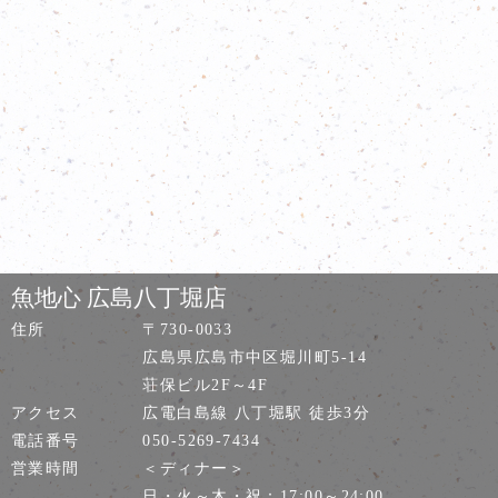
魚地心 広島八丁堀店
住所
〒730-0033
広島県広島市中区堀川町5-14
荘保ビル2F～4F
アクセス
広電白島線 八丁堀駅 徒歩3分
電話番号
050-5269-7434
営業時間
＜ディナー＞
日・火～木・祝：17:00～24:00