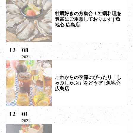
牡蠣好きの方集合！牡蠣料理を
豊富にご用意しております | 魚
地心 広島店
12
08
2021
これからの季節にぴったり「し
ゃぶしゃぶ」をどうぞ | 魚地心
広島店
12
01
2021