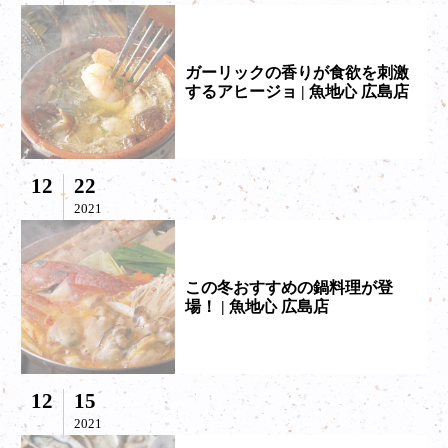
ガーリックの香りが食欲を刺激
するアヒージョ | 魚地心 広島店
12
22
2021
この冬おすすめの鍋料理が登
場！ | 魚地心 広島店
12
15
2021