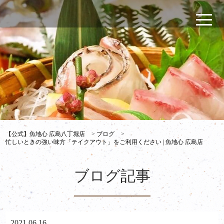
【公式】魚地心 広島八丁堀店
>
ブログ
>
忙しいときの強い味方「テイクアウト」をご利用ください | 魚地心 広島店
ブログ記事
2021.06.16