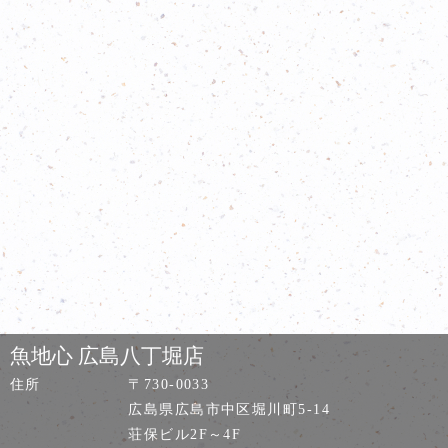
魚地心 広島八丁堀店
住所
〒730-0033
広島県広島市中区堀川町5-14
荘保ビル2F～4F