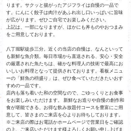
ります。サクッと揚がったアジフライは自慢の一品で
す。にんにく餃子は肉汁があふれ出し口いっぱいに旨味
が広がります。ぜひご自宅でお楽しみください。
上記は、一部になりますが、ほかにも丼ものやおつまみ
をご用意しております。
八丁堀駅徒歩三分。近くの当店の自慢は、なんといって
も新鮮な魚介類。毎日市場から直送される、安心・安全
の厳選された魚たちは、確かな料理人の技術で最高にお
いしいお料理となって提供されております。看板メニュ
ーの「鮮魚の枡盛り」は、ぜひ食べていただきたいおす
すめの一品です。
店内も落ち着いた和の空間なので、ごゆっくりとお食事
をお楽しみいただけます。 新鮮なお造りや自慢の創作和
食が堪能できる、お得な飲み放題付コースを豊富にご用
意して、皆さまのご来店を心よりお待ちしております。
※ご来店の際はお電話かホームページで営業日をご確認
の上、ご来店いただけます様よろしくお願い申し上げま