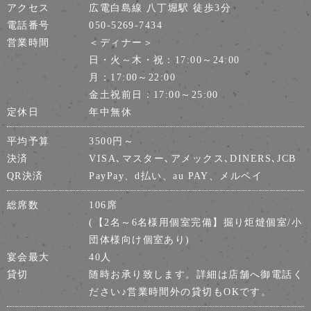
アクセス
広電白島線 八丁堀駅 徒歩3分
電話番号
050-5269-7434
営業時間
＜ディナー＞
日・火～木・祝：17:00～24:00
月：17:00～22:00
金土祝前日：17:00～25:00
定休日
年中無休
平均予算
3500円～
決済
VISA､マスター､アメックス､DINERS､JCB
QR決済
PayPay、d払い、au PAY、メルペイ
総席数
106席
(【2名～6名様用個室完備】掘り炬燵個室/小
団体様向け個室あり)
宴会最大
40人
貸切
随時お承り致します。詳細は店舗へ御電話く
ださい♪営業時間外の貸切もOKです。