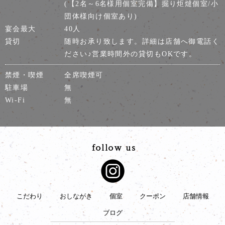
(【2名～6名様用個室完備】掘り炬燵個室/小
団体様向け個室あり)
宴会最大
40人
貸切
随時お承り致します。詳細は店舗へ御電話く
ださい♪営業時間外の貸切もOKです。
禁煙・喫煙
全席喫煙可
駐車場
無
Wi-Fi
無
こだわり
おしながき
個室
クーポン
店舗情報
ブログ