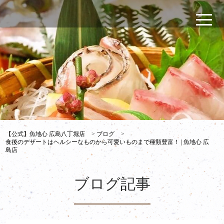
【公式】魚地心 広島八丁堀店
>
ブログ
>
食後のデザートはヘルシーなものから可愛いものまで種類豊富！ | 魚地心 広
島店
ブログ記事