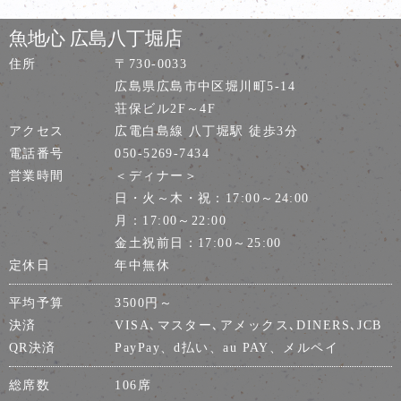
魚地心 広島八丁堀店
住所
〒730-0033
広島県広島市中区堀川町5-14
荘保ビル2F～4F
アクセス
広電白島線 八丁堀駅 徒歩3分
電話番号
050-5269-7434
営業時間
＜ディナー＞
日・火～木・祝：17:00～24:00
月：17:00～22:00
金土祝前日：17:00～25:00
定休日
年中無休
平均予算
3500円～
決済
VISA､マスター､アメックス､DINERS､JCB
QR決済
PayPay、d払い、au PAY、メルペイ
総席数
106席