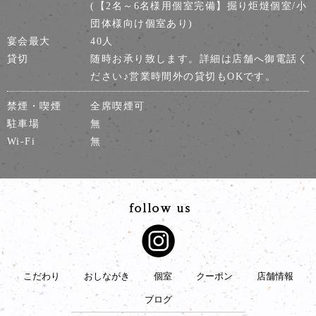
(【2名～6名様用個室完備】掘り炬燵個室/小
団体様向け個室あり)
宴会最大
40人
貸切
随時お承り致します。詳細は店舗へ御電話く
ださい♪営業時間外の貸切もOKです。
禁煙・喫煙
全席喫煙可
駐車場
無
Wi-Fi
無
こだわり
おしながき
個室
クーポン
店舗情報
ブログ