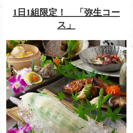
1日1組限定！ 「弥生コー
ス」