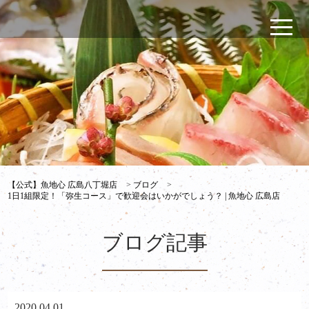
【公式】魚地心 広島八丁堀店
>
ブログ
>
1日1組限定！「弥生コース」で歓迎会はいかがでしょう？ | 魚地心 広島店
ブログ記事
2020.04.01