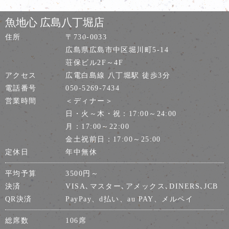
魚地心 広島八丁堀店
住所
〒730-0033
広島県広島市中区堀川町5-14
荘保ビル2F～4F
アクセス
広電白島線 八丁堀駅 徒歩3分
電話番号
050-5269-7434
営業時間
＜ディナー＞
日・火～木・祝：17:00～24:00
月：17:00～22:00
金土祝前日：17:00～25:00
定休日
年中無休
平均予算
3500円～
決済
VISA､マスター､アメックス､DINERS､JCB
QR決済
PayPay、d払い、au PAY、メルペイ
総席数
106席