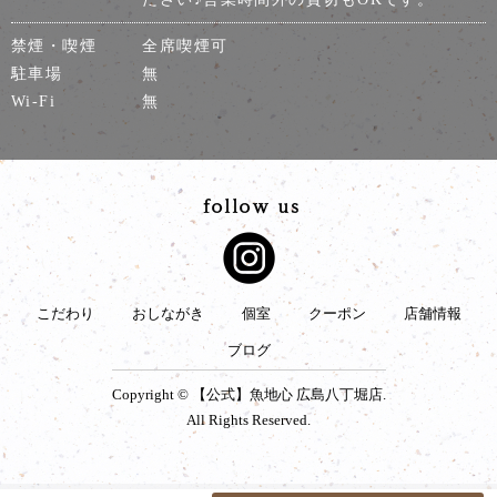
禁煙・喫煙
全席喫煙可
駐車場
無
Wi-Fi
無
こだわり
おしながき
個室
クーポン
店舗情報
ブログ
Copyright © 【公式】魚地心 広島八丁堀店.
All Rights Reserved.