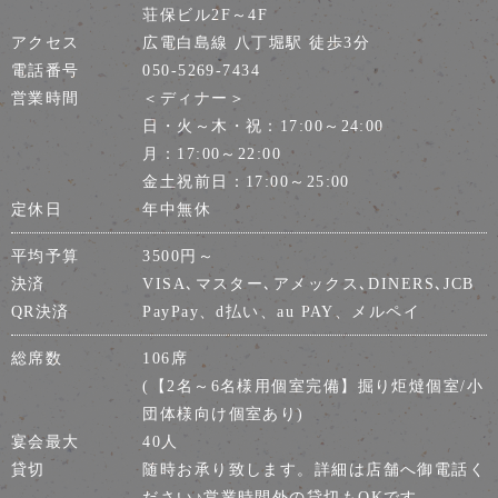
荘保ビル2F～4F
アクセス
広電白島線 八丁堀駅 徒歩3分
電話番号
050-5269-7434
営業時間
＜ディナー＞
日・火～木・祝：17:00～24:00
月：17:00～22:00
金土祝前日：17:00～25:00
定休日
年中無休
平均予算
3500円～
決済
VISA､マスター､アメックス､DINERS､JCB
QR決済
PayPay、d払い、au PAY、メルペイ
総席数
106席
(【2名～6名様用個室完備】掘り炬燵個室/小
団体様向け個室あり)
宴会最大
40人
貸切
随時お承り致します。詳細は店舗へ御電話く
ださい♪営業時間外の貸切もOKです。