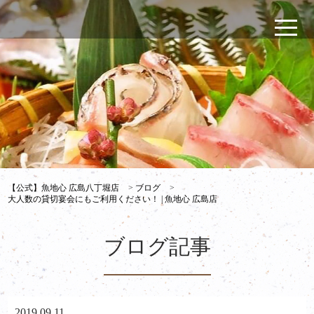
【公式】魚地心 広島八丁堀店
>
ブログ
>
大人数の貸切宴会にもご利用ください！ | 魚地心 広島店
ブログ記事
2019.09.11