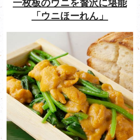
一枚板のウニを贅沢に堪能
「ウニほーれん」