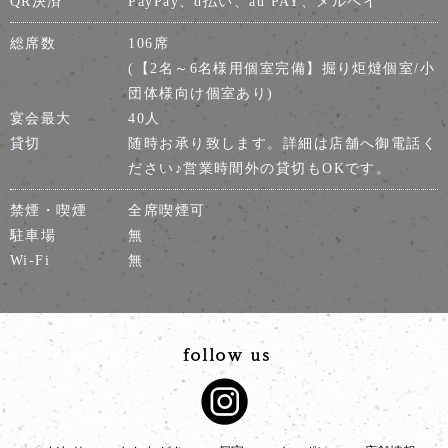
QR決済
PayPay、d払い、au PAY、メルペイ
総席数
106席
(【2名～6名様用個室完備】掘り炬燵個室/小
団体様向け個室あり)
宴会最大
40人
貸切
随時お承り致します。詳細は店舗へ御電話く
ださい♪営業時間外の貸切もOKです。
禁煙・喫煙
全席喫煙可
駐車場
無
Wi-Fi
無