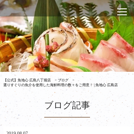
【公式】魚地心 広島八丁堀店
>
ブログ
>
選りすぐりの魚介を使用した海鮮料理の数々をご用意！ | 魚地心 広島店
ブログ記事
2019.08.07