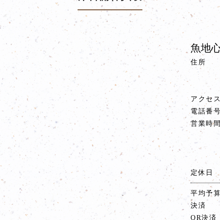
魚地心
住所
アクセ
電話番
営業時
定休日
平均予
決済
QR決済