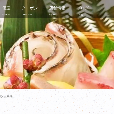
個室
クーポン
店舗情報
ブログ
space
coupon
store
blog
心 広島店