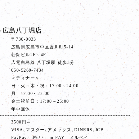
 広島八丁堀店
〒730-0033
広島県広島市中区堀川町5-14
荘保ビル2F～4F
ス
広電白島線 八丁堀駅 徒歩3分
号
050-5269-7434
間
＜ディナー＞
日・火～木・祝：17:00～24:00
月：17:00～22:00
金土祝前日：17:00～25:00
年中無休
算
3500円～
VISA､マスター､アメックス､DINERS､JCB
PayPay、d払い、au PAY、メルペイ