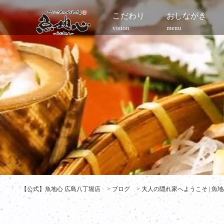
こだわり
おしながき
vision
menu
【公式】魚地心 広島八丁堀店
>
ブログ
>
大人の隠れ家へようこそ | 魚地