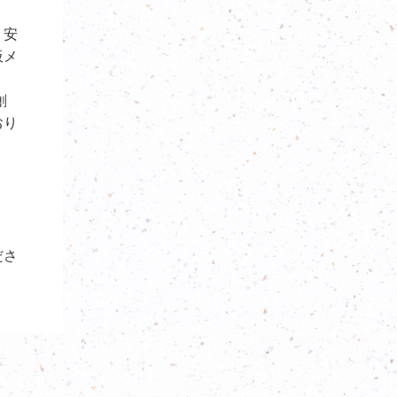
・安
板メ
創
おり
ださ