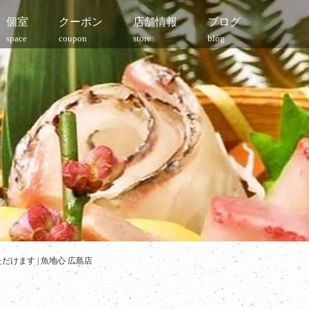
個室
クーポン
店舗情報
ブログ
space
coupon
store
blog
けます | 魚地心 広島店