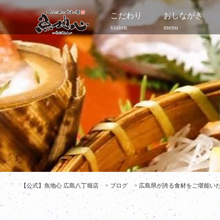
こだわり
おしながき
vision
menu
【公式】魚地心 広島八丁堀店
>
ブログ
>
広島県が誇る食材をご堪能いただ