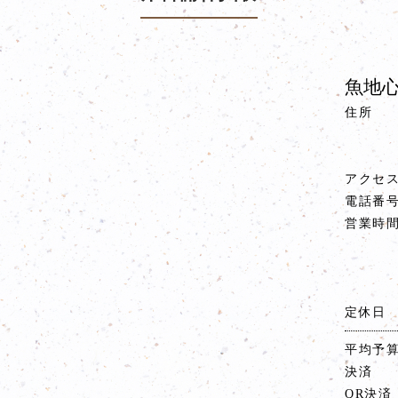
魚地心
住所
アクセ
電話番
営業時
定休日
平均予
決済
QR決済