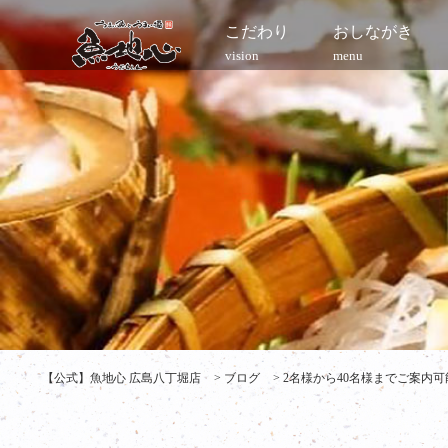
こだわり
おしながき
vision
menu
【公式】魚地心 広島八丁堀店
>
ブログ
>
2名様から40名様までご案内可