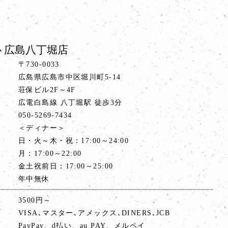
 広島八丁堀店
〒730-0033
広島県広島市中区堀川町5-14
荘保ビル2F～4F
ス
広電白島線 八丁堀駅 徒歩3分
号
050-5269-7434
間
＜ディナー＞
日・火～木・祝：17:00～24:00
月：17:00～22:00
金土祝前日：17:00～25:00
年中無休
算
3500円～
VISA､マスター､アメックス､DINERS､JCB
PayPay、d払い、au PAY、メルペイ