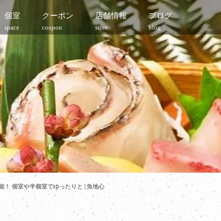
個室
クーポン
店舗情報
ブログ
space
coupon
store
blog
能！ 個室や半個室でゆったりと | 魚地心