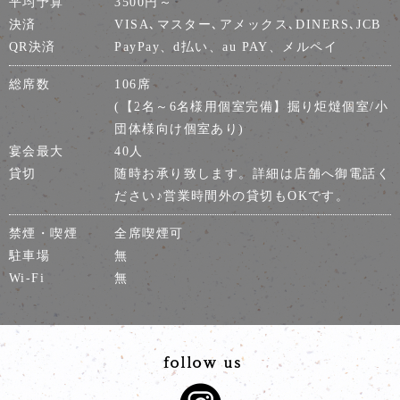
平均予算
3500円～
決済
VISA､マスター､アメックス､DINERS､JCB
QR決済
PayPay、d払い、au PAY、メルペイ
総席数
106席
(【2名～6名様用個室完備】掘り炬燵個室/小
団体様向け個室あり)
宴会最大
40人
貸切
随時お承り致します。詳細は店舗へ御電話く
ださい♪営業時間外の貸切もOKです。
禁煙・喫煙
全席喫煙可
駐車場
無
Wi-Fi
無