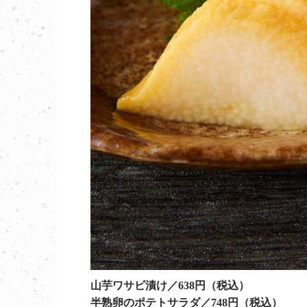
山芋ワサビ漬け／638円（税込）
半熟卵のポテトサラダ／748円（税込）