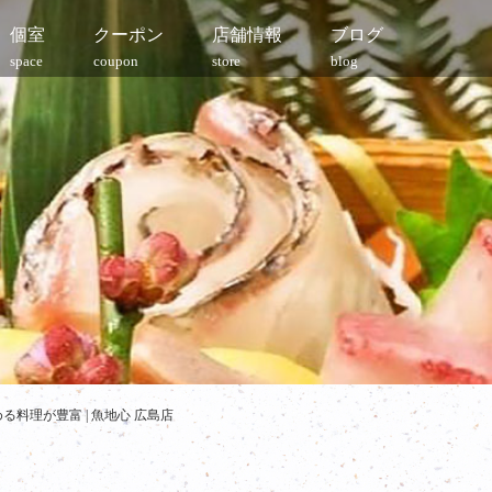
個室
クーポン
店舗情報
ブログ
space
coupon
store
blog
料理が豊富 | 魚地心 広島店