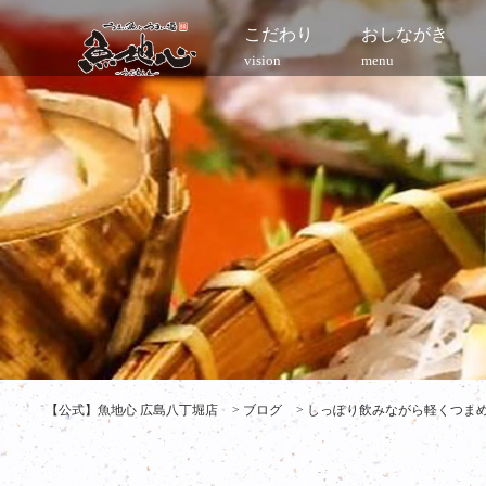
こだわり
おしながき
vision
menu
【公式】魚地心 広島八丁堀店
>
ブログ
>
しっぽり飲みながら軽くつまめる