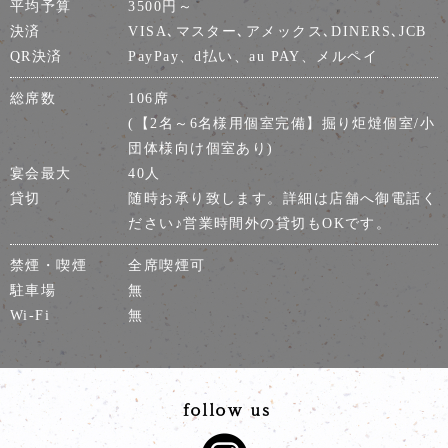
平均予算
3500円～
決済
VISA､マスター､アメックス､DINERS､JCB
QR決済
PayPay、d払い、au PAY、メルペイ
総席数
106席
(【2名～6名様用個室完備】掘り炬燵個室/小
団体様向け個室あり)
宴会最大
40人
貸切
随時お承り致します。詳細は店舗へ御電話く
ださい♪営業時間外の貸切もOKです。
禁煙・喫煙
全席喫煙可
駐車場
無
Wi-Fi
無