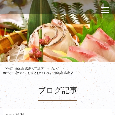
【公式】魚地心 広島八丁堀店
>
ブログ
>
ホッと一息ついてお酒とおつまみを | 魚地心 広島店
ブログ記事
2026.03.04