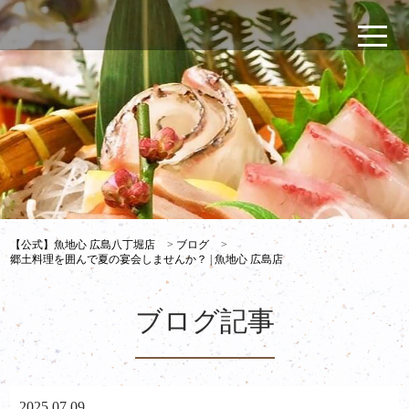
【公式】魚地心 広島八丁堀店
>
ブログ
>
郷土料理を囲んで夏の宴会しませんか？ | 魚地心 広島店
ブログ記事
2025.07.09