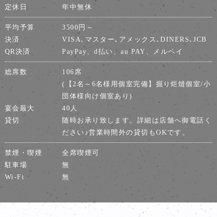
定休日
年中無休
平均予算
3500円～
決済
VISA､マスター､アメックス､DINERS､JCB
QR決済
PayPay、d払い、au PAY、メルペイ
総席数
106席
(【2名～6名様用個室完備】掘り炬燵個室/小
団体様向け個室あり)
宴会最大
40人
貸切
随時お承り致します。詳細は店舗へ御電話く
ださい♪営業時間外の貸切もOKです。
禁煙・喫煙
全席喫煙可
駐車場
無
Wi-Fi
無