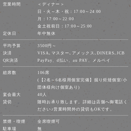
営業時間
＜ディナー＞
日・火～木・祝：17:00～24:00
月：17:00～22:00
金土祝前日：17:00～25:00
定休日
年中無休
平均予算
3500円～
決済
VISA､マスター､アメックス､DINERS､JCB
QR決済
PayPay、d払い、au PAY、メルペイ
総席数
106席
(【2名～6名様用個室完備】掘り炬燵個室/小
団体様向け個室あり)
宴会最大
40人
貸切
随時お承り致します。詳細は店舗へ御電話く
ださい♪営業時間外の貸切もOKです。
禁煙・喫煙
全席喫煙可
駐車場
無