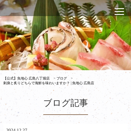
【公式】魚地心 広島八丁堀店
>
ブログ
>
刺身と炙りどちらで海鮮を味わいますか？ | 魚地心 広島店
ブログ記事
2024.12.27