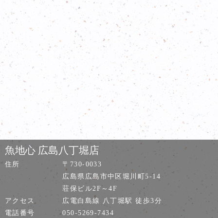
魚地心 広島八丁堀店
住所
〒730-0033
広島県広島市中区堀川町5-14
荘保ビル2F～4F
アクセス
広電白島線 八丁堀駅 徒歩3分
電話番号
050-5269-7434