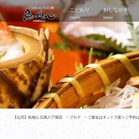
こだわり
おしながき
vision
menu
【公式】魚地心 広島八丁堀店
>
ブログ
>
ご宴会はネットで楽々ご予約は