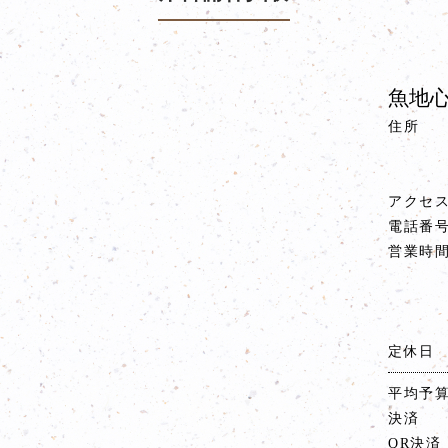
魚地心
住所
アクセ
電話番
営業時
定休日
平均予
決済
QR決済