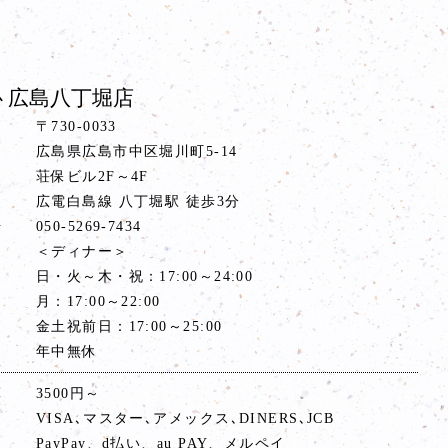
 広島八丁堀店
〒730-0033
広島県広島市中区堀川町5-14
荘保ビル2F～4F
ス
広電白島線 八丁堀駅 徒歩3分
号
050-5269-7434
間
＜ディナー＞
日・火～木・祝：17:00～24:00
月：17:00～22:00
金土祝前日：17:00～25:00
年中無休
算
3500円～
VISA､マスター､アメックス､DINERS､JCB
PayPay、d払い、au PAY、メルペイ