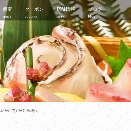
個室
クーポン
店舗情報
ブログ
space
coupon
store
blog
いかがですか？| 魚地心