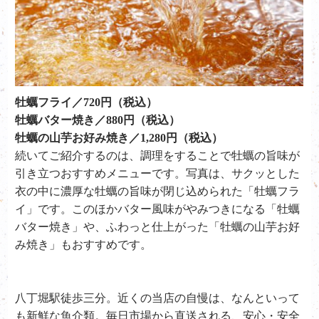
牡蠣フライ／720円（税込）
牡蠣バター焼き／880円（税込）
牡蠣の山芋お好み焼き／1,280円（税込）
続いてご紹介するのは、調理をすることで牡蠣の旨味が
引き立つおすすめメニューです。写真は、サクッとした
衣の中に濃厚な牡蠣の旨味が閉じ込められた「牡蠣フラ
イ」です。このほかバター風味がやみつきになる「牡蠣
バター焼き」や、ふわっと仕上がった「牡蠣の山芋お好
み焼き」もおすすめです。
八丁堀駅徒歩三分。近くの当店の自慢は、なんといって
も新鮮な魚介類。毎日市場から直送される、安心・安全