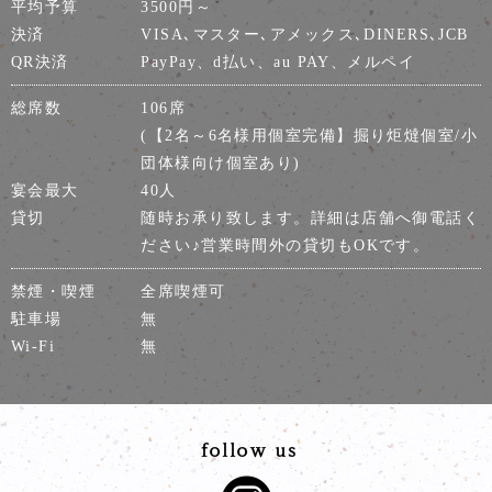
平均予算
3500円～
決済
VISA､マスター､アメックス､DINERS､JCB
QR決済
PayPay、d払い、au PAY、メルペイ
総席数
106席
(【2名～6名様用個室完備】掘り炬燵個室/小
団体様向け個室あり)
宴会最大
40人
貸切
随時お承り致します。詳細は店舗へ御電話く
ださい♪営業時間外の貸切もOKです。
禁煙・喫煙
全席喫煙可
駐車場
無
Wi-Fi
無