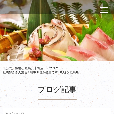
【公式】魚地心 広島八丁堀店
>
ブログ
>
牡蠣好きさん集合！牡蠣料理が豊富です | 魚地心 広島店
ブログ記事
2024.03.06