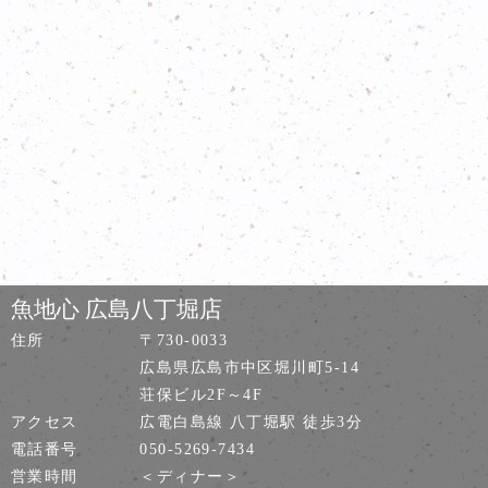
魚地心 広島八丁堀店
住所
〒730-0033
広島県広島市中区堀川町5-14
荘保ビル2F～4F
アクセス
広電白島線 八丁堀駅 徒歩3分
電話番号
050-5269-7434
営業時間
＜ディナー＞