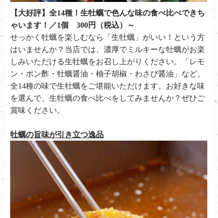
【大好評】全14種！生牡蠣で色んな味の食べ比べできち
ゃいます！／1個 300円（税込）～
せっかく牡蠣を楽しむなら「生牡蠣」がいい！という方
はいませんか？当店では、濃厚でミルキーな牡蠣がお楽
しみいただける生牡蠣をお召し上がりください。「レモ
ン・ポン酢・牡蠣醤油・柚子胡椒・わさび醤油」など、
全14種の味で生牡蠣をご堪能いただけます。お好きな味
を選んで、生牡蠣の食べ比べをしてみませんか？ぜひご
賞味ください。
牡蠣の旨味が引き立つ逸品