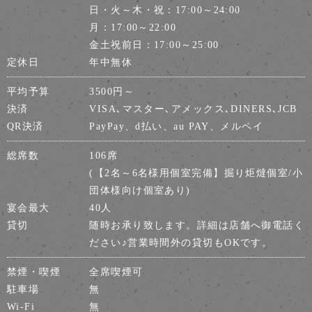
日・火～木・祝：17:00～24:00
月：17:00～22:00
金土祝前日：17:00～25:00
定休日
年中無休
平均予算
3500円～
決済
VISA､マスター､アメックス､DINERS､JCB
QR決済
PayPay、d払い、au PAY、メルペイ
総席数
106席
(【2名～6名様用個室完備】掘り炬燵個室/小
団体様向け個室あり)
宴会最大
40人
貸切
随時お承り致します。詳細は店舗へ御電話く
ださい♪営業時間外の貸切もOKです。
禁煙・喫煙
全席喫煙可
駐車場
無
Wi-Fi
無