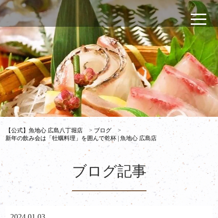
【公式】魚地心 広島八丁堀店
>
ブログ
>
新年の飲み会は「牡蠣料理」を囲んで乾杯 | 魚地心 広島店
ブログ記事
2024.01.03