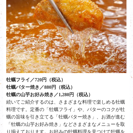
牡蠣フライ／720円（税込）
牡蠣バター焼き／880円（税込）
牡蠣の山芋お好み焼き／1,280円（税込）
続いてご紹介するのは、さまざまな料理で楽しめる牡蠣
料理です。定番の「牡蠣フライ」や、バターのコクが牡
蠣の旨味を引き立てる「牡蠣バター焼き」、お酒が進む
「牡蠣の山芋お好み焼き」などさまざまなメニューを取
り揃えております。
お好みの牡蠣料理を見つけて牡蠣を