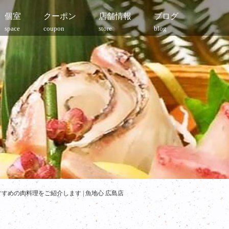
個室
クーポン
店舗情報
ブログ
space
coupon
store
blog
めの肉料理をご紹介します | 魚地心 広島店