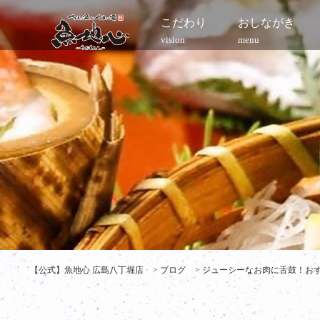
こだわり
おしながき
vision
menu
【公式】魚地心 広島八丁堀店
>
ブログ
>
ジューシーなお肉に舌鼓！おすす