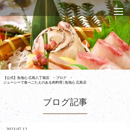
【公式】魚地心 広島八丁堀店
>
ブログ
>
ジューシーで食べごたえのある肉料理 | 魚地心 広島店
ブログ記事
2023.07.12