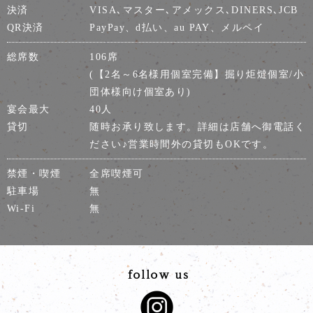
決済
VISA､マスター､アメックス､DINERS､JCB
QR決済
PayPay、d払い、au PAY、メルペイ
総席数
106席
(【2名～6名様用個室完備】掘り炬燵個室/小
団体様向け個室あり)
宴会最大
40人
貸切
随時お承り致します。詳細は店舗へ御電話く
ださい♪営業時間外の貸切もOKです。
禁煙・喫煙
全席喫煙可
駐車場
無
Wi-Fi
無