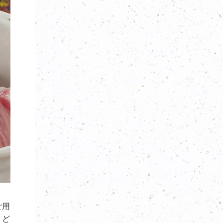
ご用
。ど