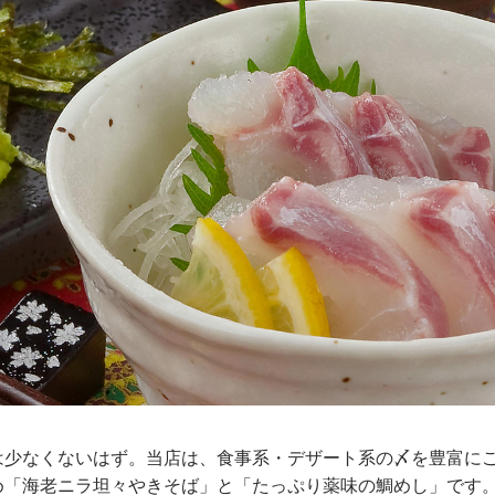
は少なくないはず。当店は、食事系・デザート系の〆を豊富に
め「海老ニラ坦々やきそば」と「たっぷり薬味の鯛めし」です