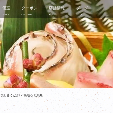
個室
クーポン
店舗情報
ブログ
space
coupon
store
blog
しみください | 魚地心 広島店