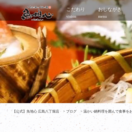
こだわり
おしながき
vision
menu
【公式】魚地心 広島八丁堀店
>
ブログ
>
温かい鍋料理を囲んで食事をお楽