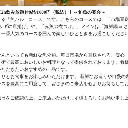
h飲み放題付9品4,000円（税込）】～旬魚の宴会～
きる「魚バル コース」です。こちらのコースでは、「市場直
ギの唐揚げ」や、「赤魚の煮つけ」、メインは「海鮮鍋 or 
。一番人気のコースを囲んで楽しいひとときをお過ごしくださ
なんといっても新鮮な魚介類。毎日市場から直送される、安心
技術で最高においしいお料理となって提供されております。看
いただきたいおすすめの一品です。
りとお食事をお楽しみいただけます。 新鮮なお造りや自慢の
ースを豊富にご用意して、皆さまのご来店を心よりお待ちして
業日をご確認の上、ご来店いただけます様よろしくお願い申し