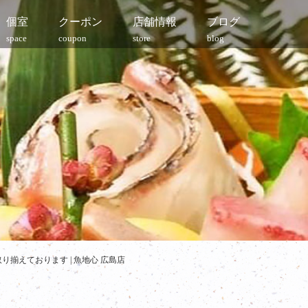
個室
クーポン
店舗情報
ブログ
space
coupon
store
blog
揃えております | 魚地心 広島店