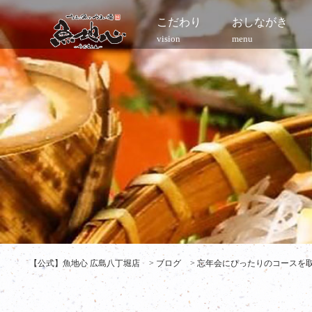
こだわり
おしながき
vision
menu
【公式】魚地心 広島八丁堀店
>
ブログ
>
忘年会にぴったりのコースを取り