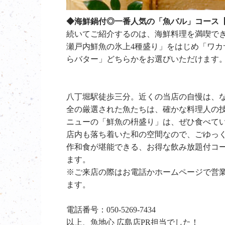
◆海鮮鍋付◎一番人気の「魚バル」コース【2
続いてご紹介するのは、海鮮料理を満喫で
瀬戸内鮮魚の氷上4種盛り」をはじめ「ワカサ
らバター」どちらかをお選びいただけます
八丁堀駅徒歩三分。近くの当店の自慢は、
全の厳選された魚たちは、確かな料理人の
ニューの「鮮魚の枡盛り」は、ぜひ食べて
店内も落ち着いた和の空間なので、ごゆっく
作和食が堪能できる、お得な飲み放題付コ
ます。
※ご来店の際はお電話かホームページで営
ます。
電話番号：050-5269-7434
以上、魚地心 広島店PR担当でした！