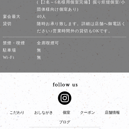
(【2名～6名様用個室完備】掘り炬燵個室/小
団体様向け個室あり)
宴会最大
40人
貸切
随時お承り致します。詳細は店舗へ御電話く
ださい♪営業時間外の貸切もOKです。
禁煙・喫煙
全席喫煙可
駐車場
無
Wi-Fi
無
こだわり
おしながき
個室
クーポン
店舗情報
ブログ