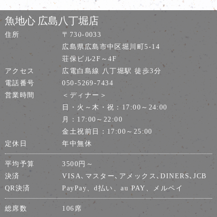
魚地心 広島八丁堀店
住所
〒730-0033
広島県広島市中区堀川町5-14
荘保ビル2F～4F
アクセス
広電白島線 八丁堀駅 徒歩3分
電話番号
050-5269-7434
営業時間
＜ディナー＞
日・火～木・祝：17:00～24:00
月：17:00～22:00
金土祝前日：17:00～25:00
定休日
年中無休
平均予算
3500円～
決済
VISA､マスター､アメックス､DINERS､JCB
QR決済
PayPay、d払い、au PAY、メルペイ
総席数
106席