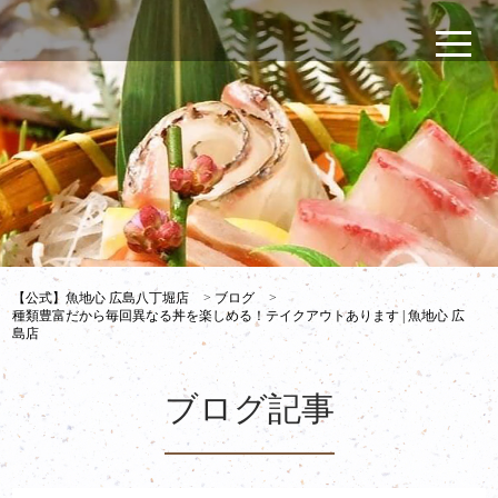
【公式】魚地心 広島八丁堀店
>
ブログ
>
種類豊富だから毎回異なる丼を楽しめる！テイクアウトあります | 魚地心 広
島店
ブログ記事