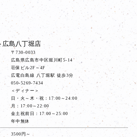
 広島八丁堀店
〒730-0033
広島県広島市中区堀川町5-14
荘保ビル2F～4F
ス
広電白島線 八丁堀駅 徒歩3分
号
050-5269-7434
間
＜ディナー＞
日・火～木・祝：17:00～24:00
月：17:00～22:00
金土祝前日：17:00～25:00
年中無休
算
3500円～