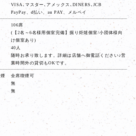
VISA､マスター､アメックス､DINERS､JCB
PayPay、d払い、au PAY、メルペイ
106席
(【2名～6名様用個室完備】掘り炬燵個室/小団体様向
け個室あり)
大
40人
随時お承り致します。詳細は店舗へ御電話ください♪営
業時間外の貸切もOKです。
喫煙
全席喫煙可
無
無