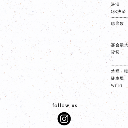
決済
QR決済
総席数
宴会最
貸切
禁煙・
駐車場
Wi-Fi