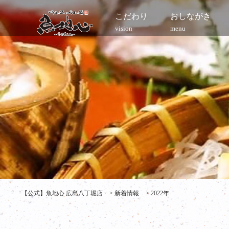
こだわり
おしながき
vision
menu
【公式】魚地心 広島八丁堀店
>
新着情報
>
2022年