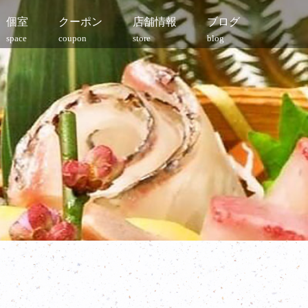
個室
クーポン
店舗情報
ブログ
space
coupon
store
blog