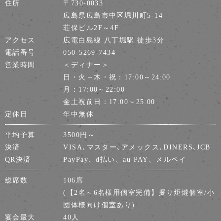
住所
〒730-0033
広島県広島市中区堀川町5-14
荘保ビル2F～4F
アクセス
広電白島線 八丁堀駅 徒歩3分
電話番号
050-5269-7434
営業時間
＜ディナー＞
日・火～木・祝：17:00～24:00
月：17:00～22:00
金土祝前日：17:00～25:00
定休日
年中無休
平均予算
3500円～
決済
VISA､マスター､アメックス､DINERS､JCB
QR決済
PayPay、d払い、au PAY、メルペイ
総席数
106席
(【2名～6名様用個室完備】掘り炬燵個室/小
団体様向け個室あり)
宴会最大
40人