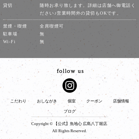
貸切
随時お承り致します。詳細は店舗へ御電話く
ださい♪営業時間外の貸切もOKです。
禁煙・喫煙
全席喫煙可
駐車場
無
Wi-Fi
無
こだわり
おしながき
個室
クーポン
店舗情報
ブログ
Copyright © 【公式】魚地心 広島八丁堀店.
All Rights Reserved.