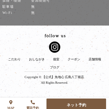
禁煙・喫煙
全席喫煙可
駐車場
無
Wi-Fi
無
こだわり
おしながき
個室
クーポン
店舗情報
ブログ
Copyright © 【公式】魚地心 広島八丁堀店.
All Rights Reserved.
ネット予約
MAP
電話予約