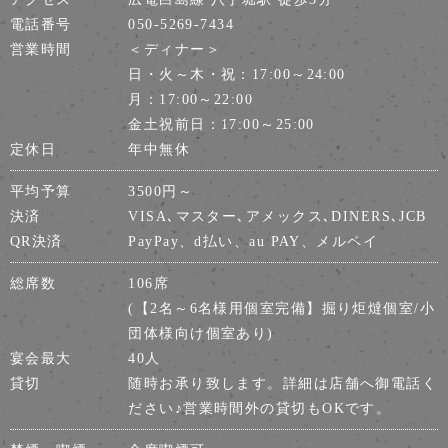
電話番号
050-5269-7434
営業時間
＜ディナー＞
日・火～木・祝：17:00～24:00
月：17:00～22:00
金土祝前日：17:00～25:00
定休日
年中無休
平均予算
3500円～
決済
VISA､マスター､アメックス､DINERS､JCB
QR決済
PayPay、d払い、au PAY、メルペイ
総席数
106席
(【2名～6名様用個室完備】掘り炬燵個室/小
団体様向け個室あり)
宴会最大
40人
貸切
随時お承り致します。詳細は店舗へ御電話く
ださい♪営業時間外の貸切もOKです。