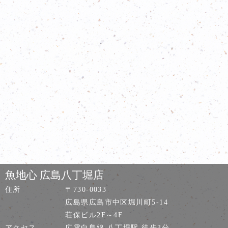
魚地心 広島八丁堀店
住所
〒730-0033
広島県広島市中区堀川町5-14
荘保ビル2F～4F
アクセス
広電白島線 八丁堀駅 徒歩3分