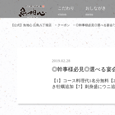
こだわり
おしながき
vision
menu
【公式】魚地心 広島八丁堀店
>
クーポン
>
◎幹事様必見◎選べる宴会7
2019.02.28
◎幹事様必見◎選べる宴会
【1】コース料理代1名分無料【
き牡蠣追加【7】刺身盛にウニ