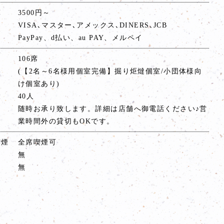
算
3500円～
VISA､マスター､アメックス､DINERS､JCB
PayPay、d払い、au PAY、メルペイ
106席
(【2名～6名様用個室完備】掘り炬燵個室/小団体様向
け個室あり)
大
40人
随時お承り致します。詳細は店舗へ御電話ください♪営
業時間外の貸切もOKです。
喫煙
全席喫煙可
無
無