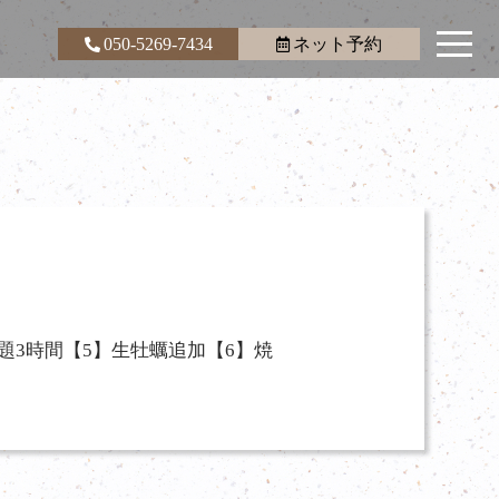
050-5269-7434
ネット予約
題3時間【5】生牡蠣追加【6】焼