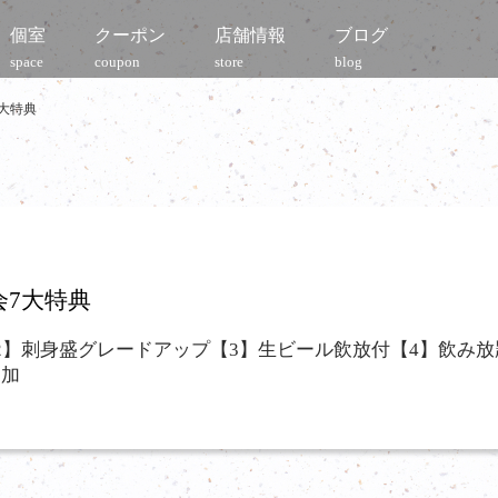
個室
クーポン
店舗情報
ブログ
space
coupon
store
blog
大特典
7大特典
2】刺身盛グレードアップ【3】生ビール飲放付【4】飲み放
追加