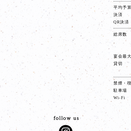
平均予
決済
QR決済
総席数
宴会最
貸切
禁煙・
駐車場
Wi-Fi